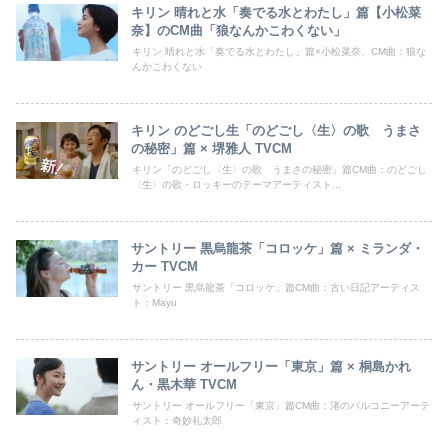
キリン 晴れと水「奏でる水とわたし」篇【小松菜
奈】のCM曲「狼なんかこわくない」
キリン 晴れと水「奏でる水とわたし」篇×小松菜奈、CM曲：狼な
んかこわくない
キリン のどごし生「のどごし〈生〉の歌 うまさ
の秘密」篇 × 堺雅人 TVCM
キリン「のどごし〈生〉の歌 うまさの秘密」篇CM曲：のどごし
〈生〉の歌・ロッキーのテーマアーティスト...
サントリー 黒烏龍茶「コロッケ」篇 × ミランダ・
カー TVCM
サントリー 黒烏龍茶「コロッケ」篇CM曲：古い日記アーティス
ト：Mayu
サントリー オールフリー「東京」篇 × 桐島かれ
ん・黒木華 TVCM
サントリー オールフリー「東京」篇CM曲：渚のバルコニーアーテ
ィスト：奇妙礼太郎