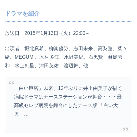
ドラマを紹介
放送日：2015年1月13日（火）22:00～
出演者：堀北真希、柳楽優弥、志田未来、高梨臨、菜々
緒、MEGUMI、木村多江、水野美紀、石黒賢、眞島秀
和、水上剣星、津田英佑、渡辺舞、他
「白い巨塔」以来、12年ぶりに井上由美子が描く
病院ドラマはナースステーションが舞台・・・最
高級セレブ病院を舞台にしたナース版 「白い大
奥」…