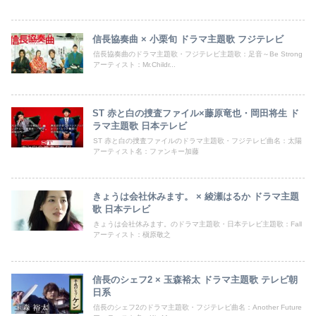
信長協奏曲 × 小栗旬 ドラマ主題歌 フジテレビ
信長協奏曲のドラマ主題歌・フジテレビ主題歌：足音～Be Strong
アーティスト：Mr.Childr...
ST 赤と白の捜査ファイル×藤原竜也・岡田将生 ド
ラマ主題歌 日本テレビ
ST 赤と白の捜査ファイルのドラマ主題歌・フジテレビ曲名：太陽
アーティスト名：ファンキー加藤
きょうは会社休みます。 × 綾瀬はるか ドラマ主題
歌 日本テレビ
きょうは会社休みます。のドラマ主題歌・日本テレビ主題歌：Fall
アーティスト：槇原敬之
信長のシェフ2 × 玉森裕太 ドラマ主題歌 テレビ朝
日系
信長のシェフ2のドラマ主題歌・フジテレビ曲名：Another Future