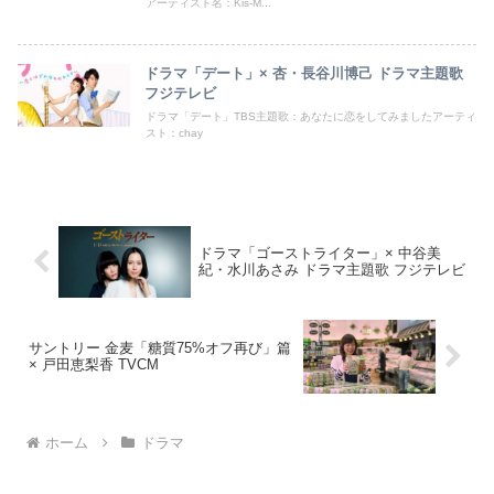
アーティスト名：Kis-M...
ドラマ「デート」× 杏・長谷川博己 ドラマ主題歌
フジテレビ
ドラマ「デート」TBS主題歌：あなたに恋をしてみましたアーティ
スト：chay
ドラマ「ゴーストライター」× 中谷美
紀・水川あさみ ドラマ主題歌 フジテレビ
サントリー 金麦「糖質75%オフ再び」篇
× 戸田恵梨香 TVCM
ホーム
ドラマ