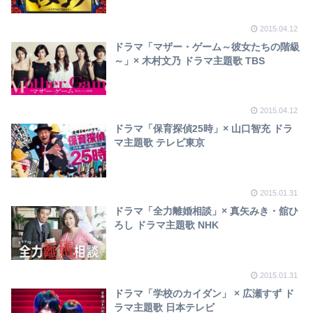
2015.04.12
ドラマ「マザー・ゲーム～彼女たちの階級
～」× 木村文乃 ドラマ主題歌 TBS
2015.04.12
ドラマ「保育探偵25時」× 山口智充 ドラ
マ主題歌 テレビ東京
2015.01.31
ドラマ「全力離婚相談」× 真矢みき・舘ひ
ろし ドラマ主題歌 NHK
2015.01.31
ドラマ「学校のカイダン」 × 広瀬すず ド
ラマ主題歌 日本テレビ