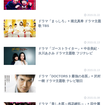
2015.01.22
ドラマ「まっしろ」× 堀北真希 ドラマ主題
歌 TBS
2015.01.13
ドラマ「ゴーストライター」× 中谷美紀・
水川あさみ ドラマ主題歌 フジテレビ
2015.01.13
ドラマ「DOCTORS 3 最強の名医」× 沢村
一樹 ドラマ主題歌 テレビ朝日
2015.01.08
ドラマ「美しき罠～残花繚乱～」× 田中麗