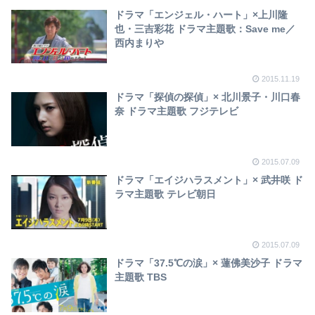
ドラマ「エンジェル・ハート」×上川隆
也・三吉彩花 ドラマ主題歌：Save me／
西内まりや
2015.11.19
ドラマ「探偵の探偵」× 北川景子・川口春
奈 ドラマ主題歌 フジテレビ
2015.07.09
ドラマ「エイジハラスメント」× 武井咲 ド
ラマ主題歌 テレビ朝日
2015.07.09
ドラマ「37.5℃の涙」× 蓮佛美沙子 ドラマ
主題歌 TBS