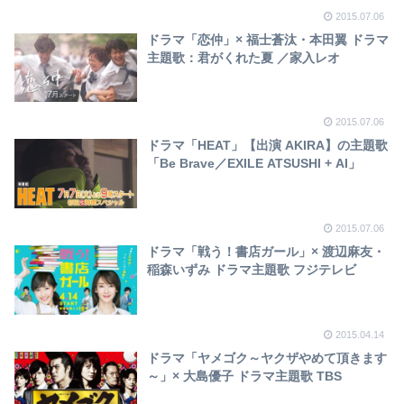
2015.07.06
ドラマ「恋仲」× 福士蒼汰・本田翼 ドラマ
主題歌：君がくれた夏 ／家入レオ
2015.07.06
ドラマ「HEAT」【出演 AKIRA】の主題歌
「Be Brave／EXILE ATSUSHI + AI」
2015.07.06
ドラマ「戦う！書店ガール」× 渡辺麻友・
稲森いずみ ドラマ主題歌 フジテレビ
2015.04.14
ドラマ「ヤメゴク～ヤクザやめて頂きます
～」× 大島優子 ドラマ主題歌 TBS