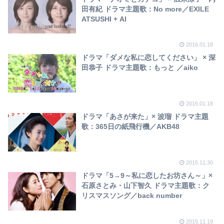
田有紀 ドラマ主題歌：No more／EXILE
ATSUSHI + AI
2016.01.18
ドラマ「ダメな私に恋してください」 × 深
田恭子 ドラマ主題歌：もっと ／aiko
2016.01.18
ドラマ「あさが来た」× 波瑠 ドラマ主題
歌：365日の紙飛行機／AKB48
2015.11.30
ドラマ「5→9～私に恋したお坊さん～」×
石原さとみ・山下智久 ドラマ主題歌：ク
リスマスソング／back number
2015.11.19