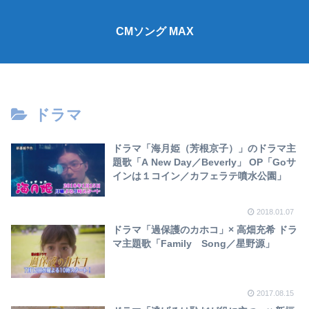
CMソング MAX
ドラマ
ドラマ「海月姫（芳根京子）」のドラマ主
題歌「A New Day／Beverly」 OP「Goサ
インは１コイン／カフェラテ噴水公園」
2018.01.07
ドラマ「過保護のカホコ」× 高畑充希 ドラ
マ主題歌「Family Song／星野源」
2017.08.15