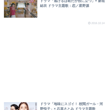
ドラマ「逃げるは恥だが役に立つ」× 新垣
結衣 ドラマ主題歌：恋／星野源
2016.10.14
ドラマ「地味にスゴイ！ 校閲ガール・河
野悦子」× 石原さとみ ドラマ主題歌