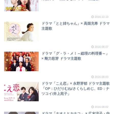
2016.10.10
ドラマ「とと姉ちゃん」× 高畑充希 ドラマ
主題歌
2016.08.07
ドラマ「グ・ラ・メ！～総理の料理番～」
× 剛力彩芽 ドラマ主題歌
2016.08.03
ドラマ「こえ恋」× 永野芽郁 ドラマ主題歌
「OP：ひだりむね/さくらしめじ、ED：ナ
ツコイ/井上苑子」
2016.08.02
ドラマ「ナオミとカナコ」 × 広末涼子・内