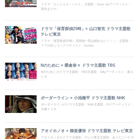
ドラマ「エンジェル・ハート」主題歌：Save meアーティスト：
西内まりや
ドラマ「保育探偵25時」× 山口智充 ドラマ主題歌
テレビ東京
ドラマ「保育探偵25時～花咲慎一郎は眠れない！！～」主題歌：
ドアの向こうへアーティスト：fumika
Nのために × 榮倉奈々 ドラマ主題歌 TBS
Nのために のドラマ主題歌・TBS主題歌：Sillyアーティスト：家入
レオ
ボーダーライン × 小池徹平 ドラマ主題歌 NHK
ボーダーラインのドラマ主題歌・NHK主題歌：FLYアーティスト：
大橋トリオ
アオイホノオ × 柳楽優弥 ドラマ主題歌 テレビ東京
アオイホノオのドラマ主題歌・テレビ東京主題歌：あーだこーだそ