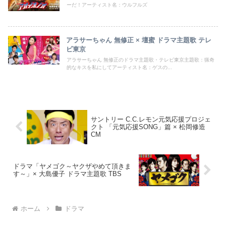
ーだ！アーティスト名：ウルフルズ
アラサーちゃん 無修正 × 壇蜜 ドラマ主題歌 テレ
ビ東京
アラサーちゃん 無修正のドラマ主題歌・テレビ東京主題歌：猟奇
的なキスを私にしてアーティスト名：ゲスの...
サントリー C.C.レモン元気応援プロジェ
クト 「元気応援SONG」篇 × 松岡修造
CM
ドラマ「ヤメゴク～ヤクザやめて頂きま
す～」× 大島優子 ドラマ主題歌 TBS
ホーム
ドラマ