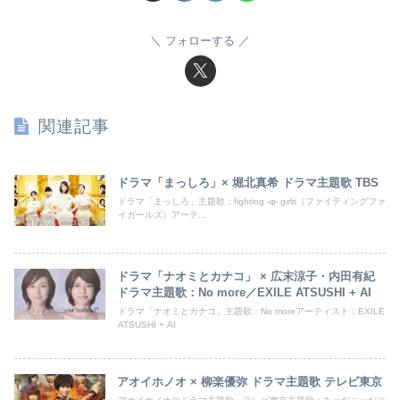
フォローする
関連記事
ドラマ「まっしろ」× 堀北真希 ドラマ主題歌 TBS
ドラマ「まっしろ」主題歌：fighting -φ- girls（ファイティングファ
イガールズ）アーテ...
ドラマ「ナオミとカナコ」 × 広末涼子・内田有紀
ドラマ主題歌：No more／EXILE ATSUSHI + AI
ドラマ「ナオミとカナコ」主題歌：No moreアーティスト：EXILE
ATSUSHI + AI
アオイホノオ × 柳楽優弥 ドラマ主題歌 テレビ東京