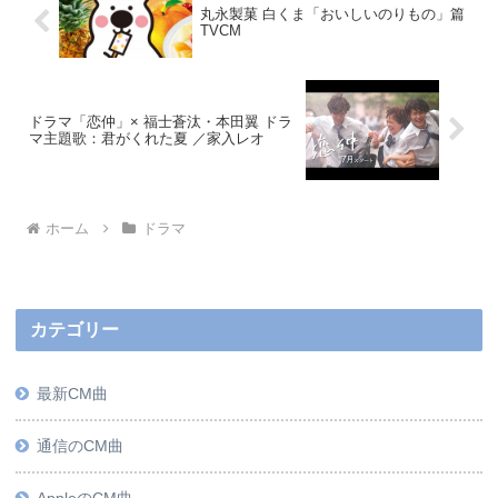
丸永製菓 白くま「おいしいのりもの」篇
TVCM
ドラマ「恋仲」× 福士蒼汰・本田翼 ドラ
マ主題歌：君がくれた夏 ／家入レオ
ホーム
ドラマ
カテゴリー
最新CM曲
通信のCM曲
AppleのCM曲