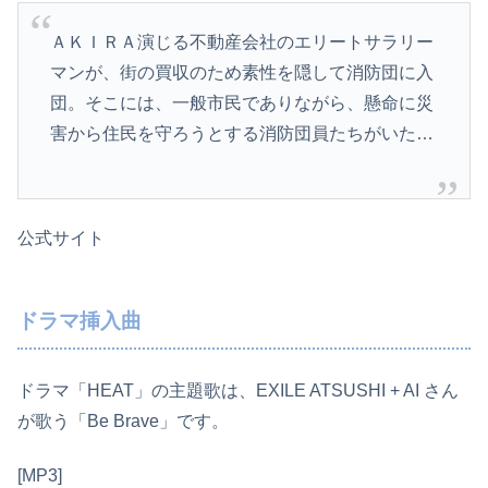
ＡＫＩＲＡ演じる不動産会社のエリートサラリー
マンが、街の買収のため素性を隠して消­防団に入
団。そこには、一般市民でありながら、懸命に災
害から住民を守ろうとする消防団員たちがい­た…
公式サイト
ドラマ挿入曲
ドラマ「HEAT」の主題歌は、EXILE ATSUSHI + AI さん
が歌う「Be Brave」です。
[MP3]