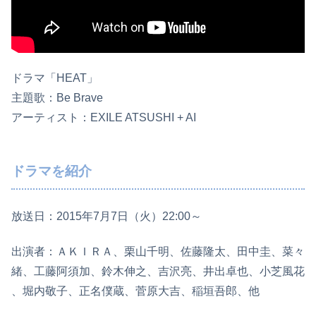
ドラマ「HEAT」
主題歌：Be Brave
アーティスト：EXILE ATSUSHI + AI
ドラマを紹介
放送日：2015年7月7日（火）22:00～
出演者：ＡＫＩＲＡ、栗山千明、佐藤隆太、田中圭、菜々
緒、工藤阿須加、鈴木伸之、吉沢亮、井出卓也、小芝風花
、堀内敬子、正名僕蔵、菅原大吉、稲垣吾郎、他