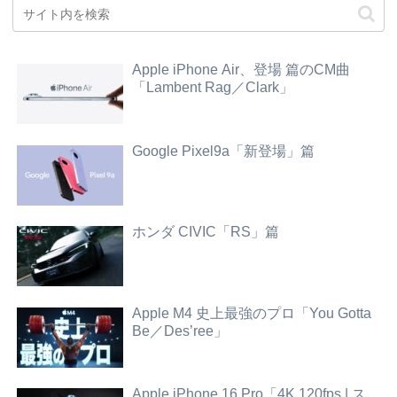
Apple iPhone Air、登場 篇のCM曲
「Lambent Rag／Clark」
Google Pixel9a「新登場」篇
ホンダ CIVIC「RS」篇
Apple M4 史上最強のプロ「You Gotta
Be／Des’ree」
Apple iPhone 16 Pro「4K 120fps | ス