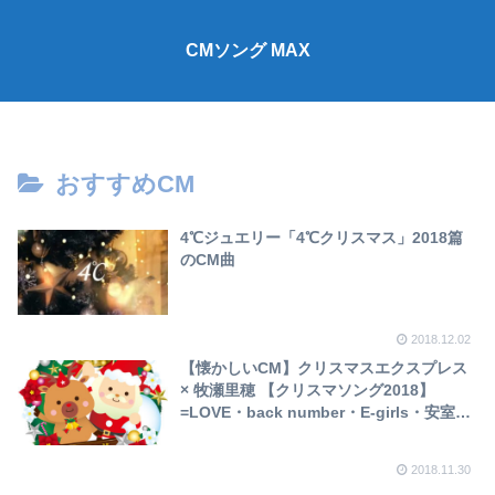
CMソング MAX
おすすめCM
4℃ジュエリー「4℃クリスマス」2018篇
のCM曲
2018.12.02
【懐かしいCM】クリスマスエクスプレス
× 牧瀬里穂 【クリスマソング2018】
=LOVE・back number・E-girls・安室奈
美恵
2018.11.30